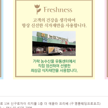
 134 신구로자이 리치몰 1층 더 에끌라 프리베 (구.명품웨딩프로포즈)
00
FAX 02-6275-7008
|