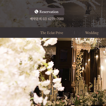
The Eclat Prive
Wedding
Brand Concept
더드림홀
Our Style
신부대기실
로비라운지
폐백실
부대시설
결혼식순서