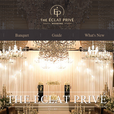
Banquet
Guide
What's New
연회장
예식 비용안내
Special Offers
연회메뉴
연회 비용안내
News & Notice
돌잔치
협력업체
가족파티
자주 묻는 질문
기업연회